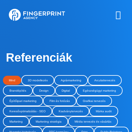
Referenciák
Mind
3D modellezés
Agrármarketing
Arculattervezés
Brandépítés
Design
Digital
Egészségügyi marketing
Építőipari marketing
Film és fotózás
Grafikai tervezés
Keresőoptimalizálás - SEO
Kiadványtervezés
Márka audit
Marketing
Marketing stratégia
Média tervezés és vásárlás
Nyomdai kivitelezés
PPC kampány
Print
Public Relations