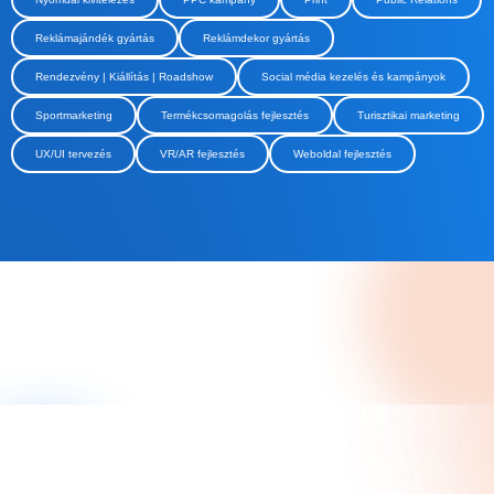
Reklámajándék gyártás
Reklámdekor gyártás
Rendezvény | Kiállítás | Roadshow
Social média kezelés és kampányok
Sportmarketing
Termékcsomagolás fejlesztés
Turisztikai marketing
UX/UI tervezés
VR/AR fejlesztés
Weboldal fejlesztés