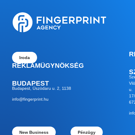
R
Iroda
REKLÁMÜGYNÖKSÉG
S
Sz
BUDAPEST
Vil
Budapest, Úszódaru u. 2, 1138
u.
17/
info@fingerprint.hu
67
inf
New Business
Pénzügy