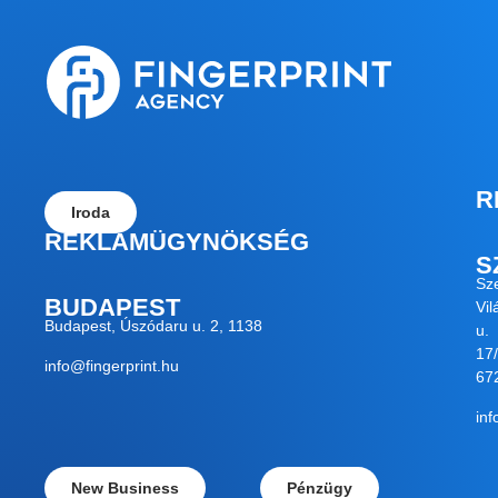
R
Iroda
REKLÁMÜGYNÖKSÉG
S
Sz
BUDAPEST
Vil
Budapest, Úszódaru u. 2, 1138
u.
17/
info@fingerprint.hu
67
inf
New Business
Pénzügy