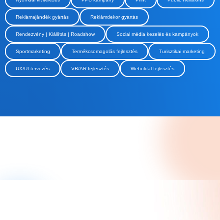
Reklámajándék gyártás
Reklámdekor gyártás
Rendezvény | Kiállítás | Roadshow
Social média kezelés és kampányok
Sportmarketing
Termékcsomagolás fejlesztés
Turisztikai marketing
UX/UI tervezés
VR/AR fejlesztés
Weboldal fejlesztés