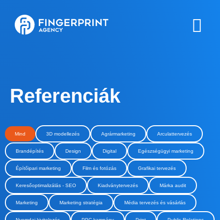
Referenciák
Mind
3D modellezés
Agrármarketing
Arculattervezés
Brandépítés
Design
Digital
Egészségügyi marketing
Építőipari marketing
Film és fotózás
Grafikai tervezés
Keresőoptimalizálás - SEO
Kiadványtervezés
Márka audit
Marketing
Marketing stratégia
Média tervezés és vásárlás
Nyomdai kivitelezés
PPC kampány
Print
Public Relations