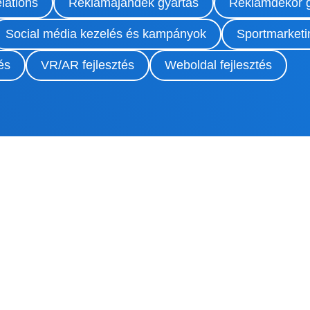
lations
Reklámajándék gyártás
Reklámdekor g
Social média kezelés és kampányok
Sportmarketi
és
VR/AR fejlesztés
Weboldal fejlesztés