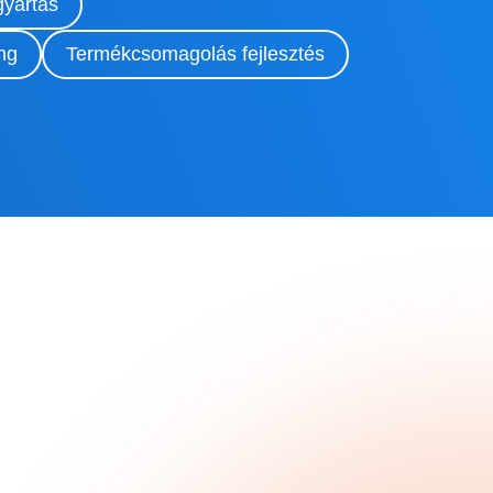
yártás
ng
Termékcsomagolás fejlesztés