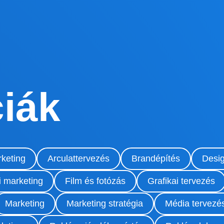
iák
keting
Arculattervezés
Brandépítés
Desi
i marketing
Film és fotózás
Grafikai tervezés
Marketing
Marketing stratégia
Média tervezés