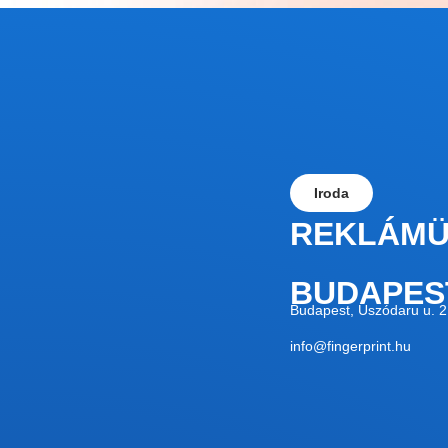
Iroda
REKLÁM
BUDAPES
Budapest, Úszódaru u. 2
info@fingerprint.hu