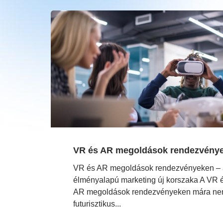
VR és AR megoldások rendezvény
VR és AR megoldások rendezvényeken – 
élményalapú marketing új korszaka A VR 
AR megoldások rendezvényeken mára n
futurisztikus...