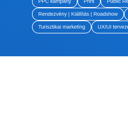
PPC kampány
Print
Public Re
Rendezvény | Kiállítás | Roadshow
Turisztikai marketing
UX/UI tervez