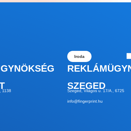
Iroda
ÜGYNÖKSÉG
REKLÁMÜGY
T
SZEGED
, 1138
Szeged, Világos u. 17/A., 6725
info@fingerprint.hu