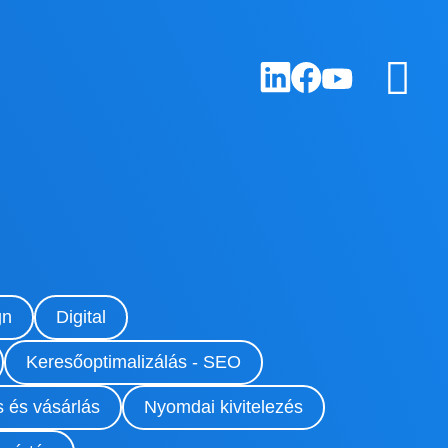
gn
Digital
Keresőoptimalizálás - SEO
 és vásárlás
Nyomdai kivitelezés