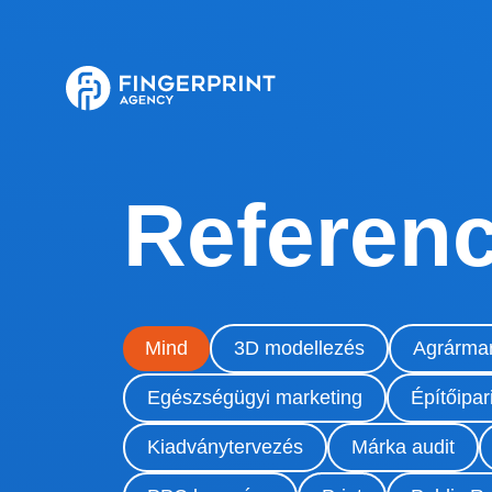
Referenc
Mind
3D modellezés
Agrármar
Egészségügyi marketing
Építőipar
Kiadványtervezés
Márka audit