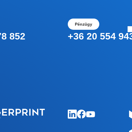
Yo
Pénzügy
78 852
+36 20 554 94