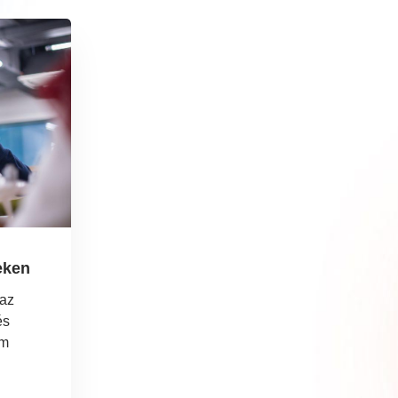
eken
az
és
em