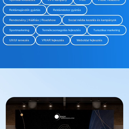
Reklámajándék gyártás
Reklámdekor gyártás
Rendezvény | Kiállítás | Roadshow
Social média kezelés és kampányok
Sportmarketing
Termékcsomagolás fejlesztés
Turisztikai marketing
UX/UI tervezés
VR/AR fejlesztés
Weboldal fejlesztés