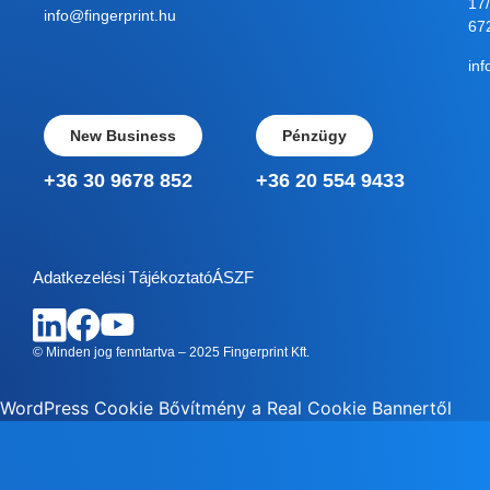
17/
info@fingerprint.hu
67
inf
New Business
Pénzügy
+36 30 9678 852
+36 20 554 9433
Adatkezelési Tájékoztató
ÁSZF
© Minden jog fenntartva – 2025 Fingerprint Kft.
WordPress Cookie Bővítmény a Real Cookie Bannertől