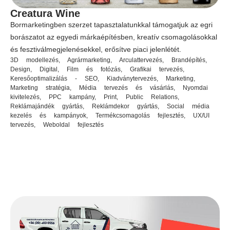
Creatura Wine
Bormarketingben szerzet tapasztalatunkkal támogatjuk az egri
borászatot az egyedi márkaépítésben, kreatív csomagolásokkal
és fesztiválmegjelenésekkel, erősítve piaci jelenlétét.
3D modellezés
,
Agrármarketing
,
Arculattervezés
,
Brandépítés
,
Design
,
Digital
,
Film és fotózás
,
Grafikai tervezés
,
Keresőoptimalizálás - SEO
,
Kiadványtervezés
,
Marketing
,
Marketing stratégia
,
Média tervezés és vásárlás
,
Nyomdai
kivitelezés
,
PPC kampány
,
Print
,
Public Relations
,
Reklámajándék gyártás
,
Reklámdekor gyártás
,
Social média
kezelés és kampányok
,
Termékcsomagolás fejlesztés
,
UX/UI
tervezés
,
Weboldal fejlesztés