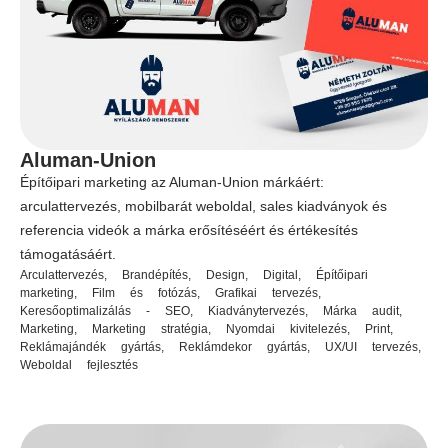
Aluman-Union
Építőipari marketing az Aluman-Union márkáért:
arculattervezés, mobilbarát weboldal, sales kiadványok és
referencia videók a márka erősítéséért és értékesítés
támogatásáért.
Arculattervezés
,
Brandépítés
,
Design
,
Digital
,
Építőipari
marketing
,
Film és fotózás
,
Grafikai tervezés
,
Keresőoptimalizálás - SEO
,
Kiadványtervezés
,
Márka audit
,
Marketing
,
Marketing stratégia
,
Nyomdai kivitelezés
,
Print
,
Reklámajándék gyártás
,
Reklámdekor gyártás
,
UX/UI tervezés
,
Weboldal fejlesztés