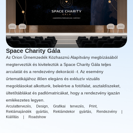
Space Charity Gála
Az Orion Űrnemzedék Közhasznú Alapítvány megbízásából
megterveztük és kiviteleztük a Space Charity Gála teljes
arculatát és a rendezvény dekoráció -t. Az esemény
űrtematikájához illően elegáns és exkluzív vizuális
megoldásokat alkottunk, beleértve a fotófalat, asztaldíszeket,
ültetőtáblákat és padlómatricákat, hogy a rendezvény igazán
emlékezetes legyen.
Arculattervezés
,
Design
,
Grafikai tervezés
,
Print
,
Reklámajándék gyártás
,
Reklámdekor gyártás
,
Rendezvény |
Kiállítás | Roadshow