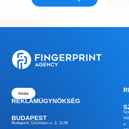
R
Iroda
REKLÁMÜGYNÖKSÉG
S
Sz
BUDAPEST
Vil
Budapest, Úszódaru u. 2, 1138
u.