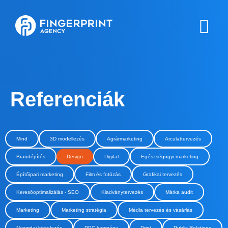
Referenciák
Mind
3D modellezés
Agrármarketing
Arculattervezés
Brandépítés
Design
Digital
Egészségügyi marketing
Építőipari marketing
Film és fotózás
Grafikai tervezés
Keresőoptimalizálás - SEO
Kiadványtervezés
Márka audit
Marketing
Marketing stratégia
Média tervezés és vásárlás
Nyomdai kivitelezés
PPC kampány
Print
Public Relations