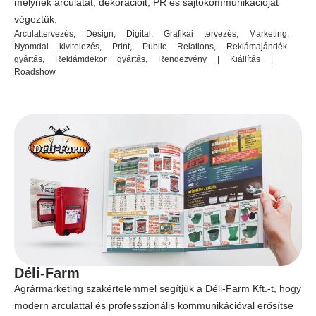
melynek arculatát, dekorációit, PR és sajtókommunikációját
végeztük.
Arculattervezés
,
Design
,
Digital
,
Grafikai tervezés
,
Marketing
,
Nyomdai kivitelezés
,
Print
,
Public Relations
,
Reklámajándék
gyártás
,
Reklámdekor gyártás
,
Rendezvény | Kiállítás |
Roadshow
Déli-Farm
Agrármarketing szakértelemmel segítjük a Déli-Farm Kft.-t, hogy
modern arculattal és professzionális kommunikációval erősítse